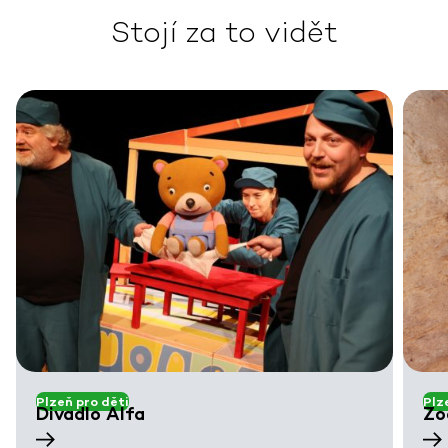
Stojí za to vidět
Plzeň pro děti
Plz
Divadlo Alfa
Zo