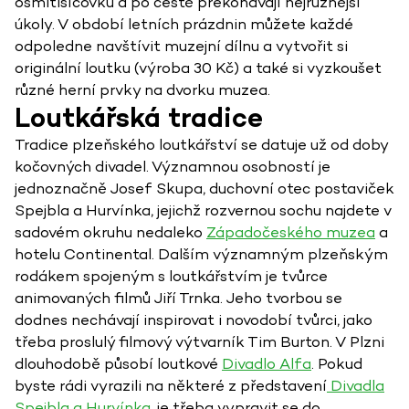
osmitisícovku a po cestě překonávají nejrůznější
úkoly. V období letních prázdnin můžete každé
odpoledne navštívit muzejní dílnu a vytvořit si
originální loutku (výroba 30 Kč) a také si vyzkoušet
různé herní prvky na dvorku muzea.
Loutkářská tradice
Tradice plzeňského loutkářství se datuje už od doby
kočovných divadel. Významnou osobností je
jednoznačně Josef Skupa, duchovní otec postaviček
Spejbla a Hurvínka, jejichž rozvernou sochu najdete v
sadovém okruhu nedaleko
Západočeského muzea
a
hotelu Continental. Dalším významným plzeňským
rodákem spojeným s loutkářstvím je tvůrce
animovaných filmů Jiří Trnka. Jeho tvorbou se
dodnes nechávají inspirovat i novodobí tvůrci, jako
třeba proslulý filmový výtvarník Tim Burton. V Plzni
dlouhodobě působí loutkové
Divadlo Alfa
. Pokud
byste rádi vyrazili na některé z představení
Divadla
Spejbla a Hurvínka
, je třeba vypravit se do