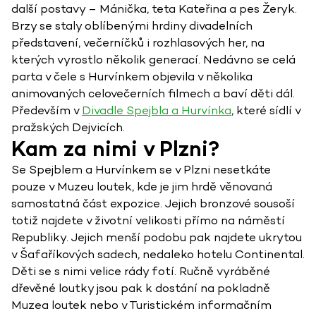
další postavy – Mánička, teta Kateřina a pes Žeryk.
Brzy se staly oblíbenými hrdiny divadelních
představení, večerníčků i rozhlasových her, na
kterých vyrostlo několik generací. Nedávno se celá
parta v čele s Hurvínkem objevila v několika
animovaných celovečerních filmech a baví děti dál.
Především v
Divadle Spejbla a Hurvínka
, které sídlí v
pražských Dejvicích.
Kam za nimi v Plzni?
Se Spejblem a Hurvínkem se v Plzni nesetkáte
pouze v Muzeu loutek, kde je jim hrdě věnovaná
samostatná část expozice. Jejich bronzové sousoší
totiž najdete v životní velikosti přímo na náměstí
Republiky. Jejich menší podobu pak najdete ukrytou
v Šafaříkových sadech, nedaleko hotelu Continental.
Děti se s nimi velice rády fotí. Ručně vyráběné
dřevěné loutky jsou pak k dostání na pokladně
Muzea loutek nebo v Turistickém informačním