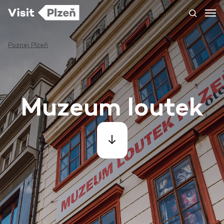
Poznej Plzeň
Muzeum loutek