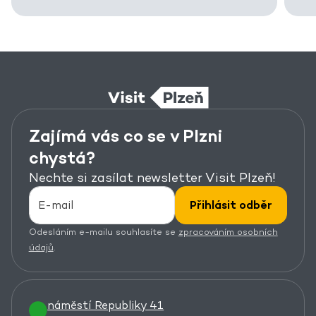
Zajímá vás co se v Plzni
chystá?
Nechte si zasílat newsletter Visit Plzeň!
Přihlásit odběr
Odesláním e-mailu souhlasíte se
zpracováním osobních
údajů
.
náměstí Republiky 41