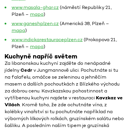
www.masala-ghar.cz
(náměstí Republiky 21,
Plzeň –
mapa
)
www.ganeshplzen.cz
(Americká 38, Plzeň –
mapa
)
www.indickarestauraceplzen.cz
(Prokopova 21,
Plzeň –
mapa
)
Kuchyně napříč světem
Za libanonskou kuchyní zajděte do nenápadné
jídelny
Cedr
v Jungmannově ulici. Pochutnáte si tu
na falafelu, omáčce se zeleninou a jehněčím
masem a dalších pochoutkách z Blízkého východu
za dobrou cenu. Kavzkazskou pohostinnost a
vytříbenou kuchyni najdete v restauraci
Kavzkaz ve
Vilách
. Kromě toho, že zde ochutnáte vína, z
kolébky vinařství si tu pochutnáte například na
výborných lilkových rolkách, gruzínském salátu nebo
šašliku. A posledním naším tipem je gruzínská