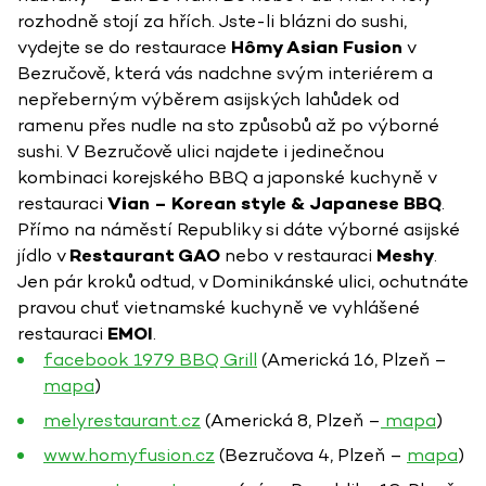
rozhodně stojí za hřích. Jste-li blázni do sushi,
vydejte se do restaurace
Hômy Asian Fusion
v
Bezručově, která vás nadchne svým interiérem a
nepřeberným výběrem asijských lahůdek od
ramenu přes nudle na sto způsobů až po výborné
sushi. V Bezručově ulici najdete i jedinečnou
kombinaci korejského BBQ a japonské kuchyně v
restauraci
Vian – Korean style & Japanese BBQ
.
Přímo na náměstí Republiky si dáte výborné asijské
jídlo v
Restaurant GAO
nebo v restauraci
Meshy
.
Jen pár kroků odtud, v Dominikánské ulici, ochutnáte
pravou chuť vietnamské kuchyně ve vyhlášené
restauraci
EMOI
.
facebook 1979 BBQ Grill
(Americká 16, Plzeň –
mapa
)
melyrestaurant.cz
(Americká 8, Plzeň –
mapa
)
www.homyfusion.cz
(Bezručova 4, Plzeň –
mapa
)