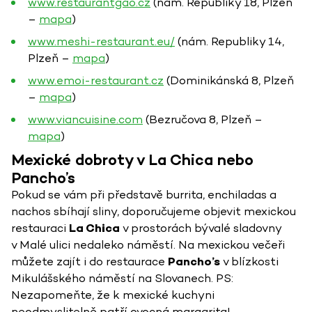
www.restaurantgao.cz
(nám. Republiky 18, Plzeň
–
mapa
)
www.meshi-restaurant.eu/
(nám. Republiky 14,
Plzeň –
mapa
)
www.emoi-restaurant.cz
(Dominikánská 8, Plzeň
–
mapa
)
www.viancuisine.com
(Bezručova 8, Plzeň –
mapa
)
Mexické dobroty v La Chica nebo
Pancho’s
Pokud se vám při představě burrita, enchiladas a
nachos sbíhají sliny, doporučujeme objevit mexickou
restauraci
La Chica
v prostorách bývalé sladovny
v Malé ulici nedaleko náměstí. Na mexickou večeři
můžete zajít i do restaurace
Pancho’s
v blízkosti
Mikulášského náměstí na Slovanech. PS:
Nezapomeňte, že k mexické kuchyni
neodmyslitelně patří ovocná margarita!