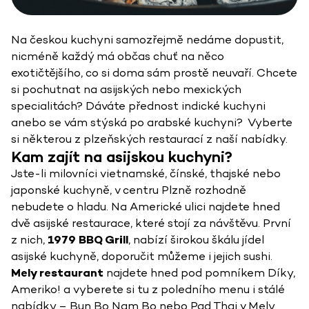
Na českou kuchyni samozřejmě nedáme dopustit,
nicméně každý má občas chuť na něco
exotičtějšího, co si doma sám prostě neuvaří. Chcete
si pochutnat na asijských nebo mexických
specialitách? Dáváte přednost indické kuchyni
anebo se vám stýská po arabské kuchyni? Vyberte
si některou z plzeňských restaurací z naší nabídky.
Kam zajít na asijskou kuchyni?
Jste-li milovníci vietnamské, čínské, thajské nebo
japonské kuchyně, v centru Plzně rozhodně
nebudete o hladu. Na Americké ulici najdete hned
dvě asijské restaurace, které stojí za návštěvu. První
z nich,
1979 BBQ Grill
, nabízí širokou škálu jídel
asijské kuchyně, doporučit můžeme i jejich sushi.
Mely restaurant
najdete hned pod pomníkem Díky,
Ameriko! a vyberete si tu z poledního menu i stálé
nabídky – Bun Bo Nam Bo nebo Pad Thai v Mely