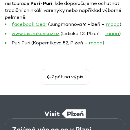
restaurace
Puri-Puri
, kde doporučujeme ochutnat
tradiční chinkálí, varenyky nebo například výborné
pelmeně.
facebook Cedr
(Jungmannova 9, Plzeň –
mapa
)
www.bistrokavkaz.cz
(Lidická 13, Plzeň –
mapa
)
Puri Puri (Koperníkova 52, Plzeň –
mapa
)
Zpět na výpis
Zajímá vás co se v Plzni