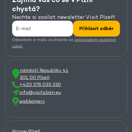
chystá?
Nechte si zasílat newsletter Visit Plzeň!
Přihlásit odběr
Odesláním e-mailu souhlasíte se
zpracováním osobních
údajů
.
náměstí Republiky 41
301 00 Plzeň
+420 378 035 330
info@visitplzen.eu
webkamery
Poznej Plzeň