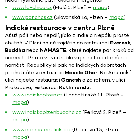
www.la-chica.cz
(Malá 3, Plzeň –
mapa
)
www.panchos.cz
(Slovanská 16, Plzeň –
mapa
)
Indické restaurace v centru Plzně
Ať už pálí nebo nepálí, jídlo z Indie a Nepálu prostě
chutná. V Plzni na ně zajděte do restaurací
Everest
,
Buddha
nebo
NAMASTE
, které najdete pár kroků od
náměstí. Přímo ve vnitrobloku jednoho z domů na
náměstí Republiky si pak na indických dobrotách
pochutnáte v restauraci
Masala Ghar
. Na Americké
ulici najdete restauraci
Ganesh
a za rohem, v ulici
Prokopova, restauraci
Kathmandu.
www.indickaplzen.cz
(Lochotínská 11, Plzeň –
mapa
)
www.indickaplzenbuddha.cz
(Perlová 2, Plzeň –
mapa
)
www.namasteindicka.cz
(Riegrova 15, Plzeň –
mapa
)