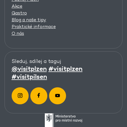
Akce
Gastro
Blog a naše tipy
Praktické informace
O nás
Sleduj, sdílej a taguj
@visitplzen
#visitplzen
#visitpilsen