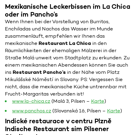
Mexikanische Leckerbissen im La Chica
oder im Pancho’s
Wenn Ihnen bei der Vorstellung von Burritos,
Enchiladas und Nachos das Wasser im Munde
zusammenläuft, empfehlen wir Ihnen das
mexikanische
Restaurant La Chica
in den
Räumlichkeiten der ehemaligen Mälzerei in der
Straße Malá unweit vom Stadtplatz zu erkunden. Zu
einem mexikanischen Abendessen können Sie auch
ins
Restaurant Pancho’s
in der Nähe vom Platz
Mikulášské Náměstí in Slovany. PS: Vergessen Sie
nicht, dass die mexikanische Küche untrennbar mit
Frucht-Margaritas verbunden ist!
www.la-chica.cz
(Malá 3, Pilsen –
Karte
)
www.panchos.cz
(Slovanská 16, Pilsen –
Karte
)
Indické restaurace v centru Plzně
Indische Restaurant sim Pilsener