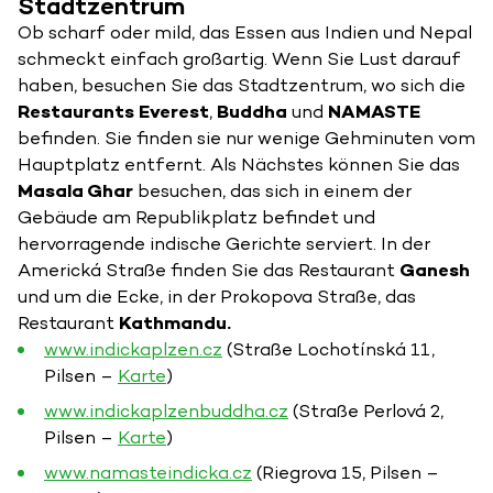
Stadtzentrum
Ob scharf oder mild, das Essen aus Indien und Nepal
schmeckt einfach großartig. Wenn Sie Lust darauf
haben, besuchen Sie das Stadtzentrum, wo sich die
Restaurants Everest
,
Buddha
und
NAMASTE
befinden. Sie finden sie nur wenige Gehminuten vom
Hauptplatz entfernt. Als Nächstes können Sie das
Masala Ghar
besuchen, das sich in einem der
Gebäude am Republikplatz befindet und
hervorragende indische Gerichte serviert. In der
Americká Straße finden Sie das Restaurant
Ganesh
und um die Ecke, in der Prokopova Straße, das
Restaurant
Kathmandu.
www.indickaplzen.cz
(Straße Lochotínská 11,
Pilsen –
Karte
)
www.indickaplzenbuddha.cz
(Straße Perlová 2,
Pilsen –
Karte
)
www.namasteindicka.cz
(Riegrova 15, Pilsen –