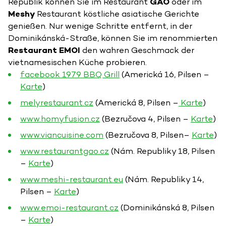
Republik können Sie im Restaurant
GAO
oder im
Meshy
Restaurant köstliche asiatische Gerichte
genießen. Nur wenige Schritte entfernt, in der
Dominikánská-Straße, können Sie im renommierten
Restaurant EMOI
den wahren Geschmack der
vietnamesischen Küche probieren.
facebook 1979 BBQ Grill
(Americká 16, Pilsen –
Karte
)
melyrestaurant.cz
(Americká 8, Pilsen –
Karte
)
www.homyfusion.cz
(Bezručova 4, Pilsen –
Karte
)
www.viancuisine.com
(Bezručova 8, Pilsen–
Karte
)
www.restaurantgao.cz
(Nám. Republiky 18, Pilsen
–
Karte
)
www.meshi-restaurant.eu
(Nám. Republiky 14,
Pilsen –
Karte
)
www.emoi-restaurant.cz
(Dominikánská 8, Pilsen
–
Karte
)