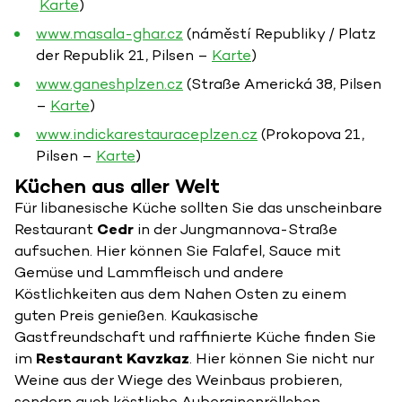
Karte
)
www.masala-ghar.cz
(náměstí Republiky / Platz
der Republik 21, Pilsen –
Karte
)
www.ganeshplzen.cz
(Straße Americká 38, Pilsen
–
Karte
)
www.indickarestauraceplzen.cz
(Prokopova 21,
Pilsen –
Karte
)
Küchen aus aller Welt
Für libanesische Küche sollten Sie das unscheinbare
Restaurant
Cedr
in der Jungmannova-Straße
aufsuchen. Hier können Sie Falafel, Sauce mit
Gemüse und Lammfleisch und andere
Köstlichkeiten aus dem Nahen Osten zu einem
guten Preis genießen. Kaukasische
Gastfreundschaft und raffinierte Küche finden Sie
im
Restaurant Kavzkaz
. Hier können Sie nicht nur
Weine aus der Wiege des Weinbaus probieren,
sondern auch köstliche Auberginenröllchen,