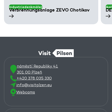
Industriedenkmäler
Gal
Verbrennungsanlage ZEVO Chotíkov
DE
náměstí Republiky 41
301 00 Plzeň
+420 378 035 330
info@visitplzen.eu
Webcams