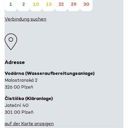
1
2
10
13
22
29
30
Verbindung suchen
Adresse
Vodárna (Wasseraufbereitungsanlage)
Malostranská 2
326 00 Plzeň
Čistička (Kläranlage)
Jateční 40
301 00 Plzeň
auf der Karte anzeigen