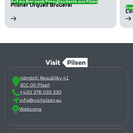
Auf ein Bier nach Pilsen
Das beste aus Pilsen
Pilsner Urquell Brauerei
Das
Lo
náměstí Republiky 41
301 00 Plzeň
+420 378 035 330
info@visitplzen.eu
Webcams