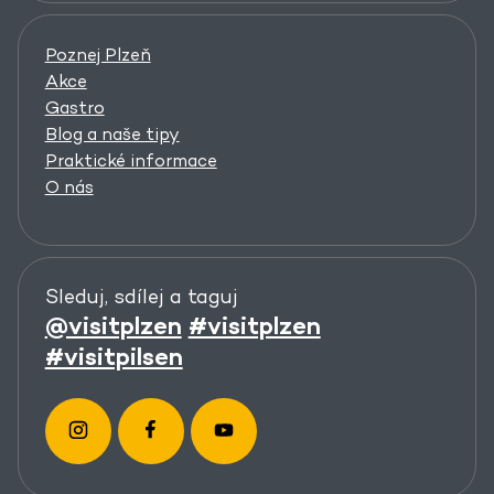
Poznej Plzeň
Akce
Gastro
Blog a naše tipy
Praktické informace
O nás
Sleduj, sdílej a taguj
@visitplzen
#visitplzen
#visitpilsen