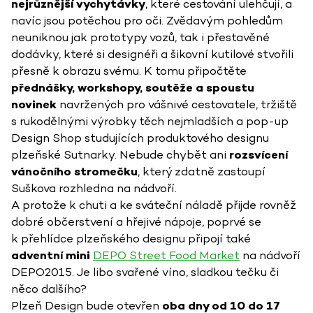
nejrůznější vychytávky
, které cestování ulehčují, a
navíc jsou potěchou pro oči. Zvědavým pohledům
neuniknou jak prototypy vozů, tak i přestavěné
dodávky, které si designéři a šikovní kutilové stvořili
přesně k obrazu svému. K tomu připočtěte
přednášky, workshopy, soutěže a spoustu
novinek
navržených pro vášnivé cestovatele, tržiště
s rukodělnými výrobky těch nejmladších a pop-up
Design Shop studujících produktového designu
plzeňské Sutnarky. Nebude chybět ani
rozsvícení
vánočního stromečku
, který zdatně zastoupí
Suškova rozhledna na nádvoří.
A protože k chuti a ke sváteční náladě přijde rovněž
dobré občerstvení a hřejivé nápoje, poprvé se
k přehlídce plzeňského designu připojí také
adventní mini
DEPO Street Food Market
na nádvoří
DEPO2015. Je libo svařené víno, sladkou tečku či
něco dalšího?
Plzeň Design bude otevřen
oba dny od 10 do 17