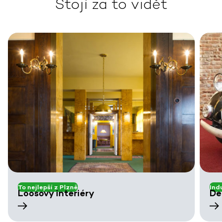
Stojí za to vidět
To nejlepší z Plzně
Ind
Loosovy interiéry
De