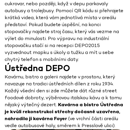
cukrovar, nebo později, když v depu parkovaly
autobusy a trolejbusy. Pomocí QR kódu si přehrajete
krátká videa, která vám jednotlivá místa v areálu
představí. Pokud budete úspěšní, na konci
stopovačky najdete stroj času, který vás vezme na
výlet do minulosti. Pro výpravu na industriální
stopovačku stačí si na recepci DEPO2015
vyzvednout mapku s úkoly a tužku a mít u sebe
chytrý telefon s mobilními daty.
Ústředna DEPO
Kavárnu, bistro a galerii najdete v prostoru, který
navazuje na tradici ústředních dílen z roku 1934.
Každý všední den si zde můžete dát různé street
foodové dobroty, výběrovou italskou kávu a k tomu
nějaký výtečný dezert.
Kavárna a bistro Ústředna
je kvůli rekonstrukci střechy dočasně uzavřena,
nahradila ji kavárna Foyer
(ve vrchní části areálu
vedle autobusové haly, směrem k Presslově ulici).