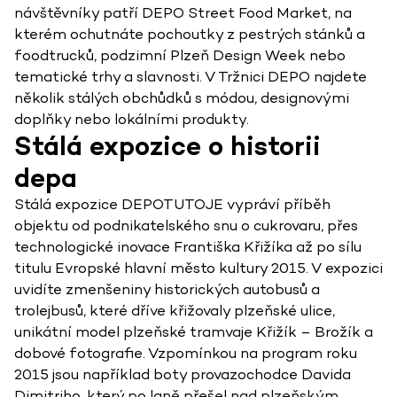
návštěvníky patří DEPO Street Food Market, na
kterém ochutnáte pochoutky z pestrých stánků a
foodtrucků, podzimní Plzeň Design Week nebo
tematické trhy a slavnosti. V Tržnici DEPO najdete
několik stálých obchůdků s módou, designovými
doplňky nebo lokálními produkty.
Stálá expozice o historii
depa
Stálá expozice DEPOTUTOJE vypráví příběh
objektu od podnikatelského snu o cukrovaru, přes
technologické inovace Františka Křižíka až po sílu
titulu Evropské hlavní město kultury 2015. V expozici
uvidíte zmenšeniny historických autobusů a
trolejbusů, které dříve křižovaly plzeňské ulice,
unikátní model plzeňské tramvaje Křižík – Brožík a
dobové fotografie. Vzpomínkou na program roku
2015 jsou například boty provazochodce Davida
Dimitriho, který po laně přešel nad plzeňským