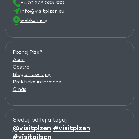
+420 378 035 330
info@visitplzen.eu
webkamery
Poznej Plzeň
Akce
Gastro
Blog a naše tipy
Praktické informace
O nás
Sleduj, sdílej a taguj
@visitplzen
#visitplzen
#visitpilsen