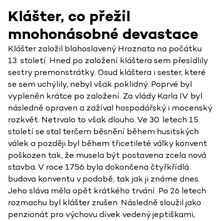
Klášter, co přežil
mnohonásobné devastace
Klášter založil blahoslavený Hroznata na počátku
13. století. Hned po založení kláštera sem přesídlily
sestry premonstrátky. Osud kláštera i sester, které
se sem uchýlily, nebyl však poklidný. Poprvé byl
vypleněn krátce po založení. Za vlády Karla IV. byl
následně opraven a zažíval hospodářský i mocenský
rozkvět. Netrvalo to však dlouho. Ve 30. letech 15.
století se stal terčem běsnění během husitských
válek a později byl během třicetileté války konvent
poškozen tak, že musela být postavena zcela nová
stavba. V roce 1756 byla dokončena čtyřkřídlá
budova konventu v podobě, tak jak ji známe dnes.
Jeho sláva měla opět krátkého trvání. Po 26 letech
rozmachu byl klášter zrušen. Následně sloužil jako
penzionát pro výchovu dívek vedený jeptiškami,