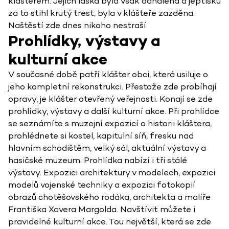
klášterem. Jejich láska byla však odhalena a jeptišku
za to stihl krutý trest; byla v klášteře zazděna.
Naštěstí zde dnes nikoho nestraší.
Prohlídky, výstavy a
kulturní akce
V současné době patří klášter obci, která usiluje o
jeho kompletní rekonstrukci. Přestože zde probíhají
opravy, je klášter otevřený veřejnosti. Konají se zde
prohlídky, výstavy a další kulturní akce. Při prohlídce
se seznámíte s muzejní expozicí o historii kláštera,
prohlédnete si kostel, kapitulní síň, fresku nad
hlavním schodištěm, velký sál, aktuální výstavy a
hasičské muzeum. Prohlídka nabízí i tři stálé
výstavy. Expozici architektury v modelech, expozici
modelů vojenské techniky a expozici fotokopií
obrazů chotěšovského rodáka, architekta a malíře
Františka Xavera Margolda. Navštívit můžete i
pravidelné kulturní akce. Tou největší, která se zde