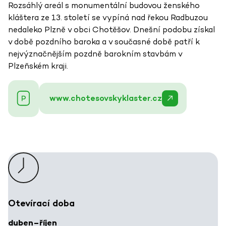
Rozsáhlý areál s monumentální budovou ženského
kláštera ze 13. století se vypíná nad řekou Radbuzou
nedaleko Plzně v obci Chotěšov. Dnešní podobu získal
v době pozdního baroka a v současné době patří k
nejvýznačnějším pozdně barokním stavbám v
Plzeňském kraji.
www.chotesovskyklaster.cz
Otevírací doba
duben–říjen