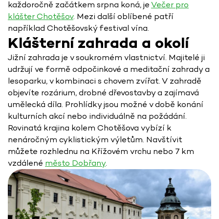
každoročně začátkem srpna koná, je
Večer pro
klášter Chotěšov
. Mezi další oblíbené patří
například Chotěšovský festival vína.
Klášterní zahrada a okolí
Jižní zahrada je v soukromém vlastnictví. Majitelé ji
udržují ve formě odpočinkové a meditační zahrady a
lesoparku, v kombinaci s chovem zvířat. V zahradě
objevíte rozárium, drobné dřevostavby a zajímavá
umělecká díla. Prohlídky jsou možné v době konání
kulturních akcí nebo individuálně na požádání.
Rovinatá krajina kolem Chotěšova vybízí k
nenáročným cyklistickým výletům. Navštívit
můžete rozhlednu na Křížovém vrchu nebo 7 km
vzdálené
město Dobřany
.