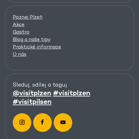
Poznej Plzeň
Akce
Gastro
Blog a naše tipy
Praktické informace
O nás
Sleduj, sdílej a taguj
@visitplzen
#visitplzen
#visitpilsen