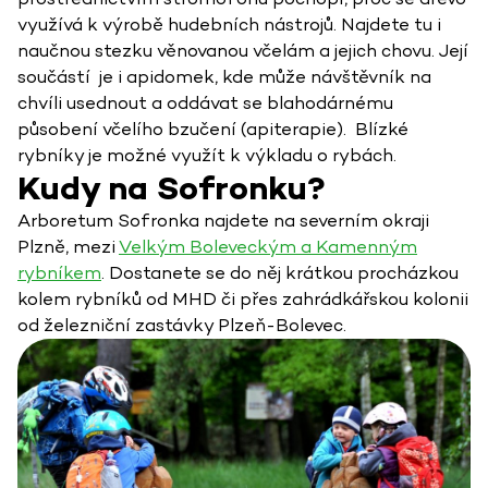
využívá k výrobě hudebních nástrojů. Najdete tu i
naučnou stezku věnovanou včelám a jejich chovu. Její
součástí je i apidomek, kde může návštěvník na
chvíli usednout a oddávat se blahodárnému
působení včelího bzučení (apiterapie). Blízké
rybníky je možné využít k výkladu o rybách.
Kudy na Sofronku?
Arboretum Sofronka najdete na severním okraji
Plzně, mezi
Velkým Boleveckým a Kamenným
rybníkem
. Dostanete se do něj krátkou procházkou
kolem rybníků od MHD či přes zahrádkářskou kolonii
od železniční zastávky Plzeň-Bolevec.