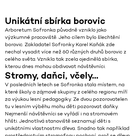
Unikátní sbírka borovic
Arboretum Sofronka původně vzniklo jako
výzkumné pracoviště. Jeho cílem bylo šlechtění
borovic. Zakladatel Sofronky Karel Kaňák zde
nechal vysadit více než 60 různých druhů borovic z
celého světa. Vznikla tak zcela ojedinělá sbírka,
kterou dnes mohou obdivovat návštěvníci.
Stromy, daňci, včely…
V posledních letech se Sofronka stala místem, na
které školy a zájmové skupiny z celého regionu míří
za výukou lesní pedagogiky. Ze dvou pozorovatelen
tu v lesním výběhu mohu děti pozorovat daňky.
Nejmenší návštěvníci se vyřádí i na stromovém
hřišti. Jednotlivá stanoviště seznamují děti s
unikátními vlastnostmi dřeva. Snadno tak například
prostřednictvím stromofonu pochopí, proč se dřevo