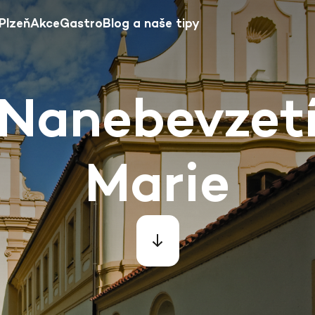
Plzeň
Akce
Gastro
Blog a naše tipy
 Nanebevzet
Marie