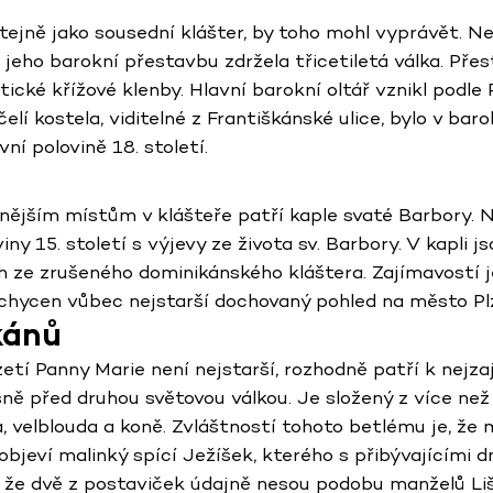
stejně jako sousední klášter, by toho mohl vyprávět. Nej
jeho barokní přestavbu zdržela třicetiletá válka. Přes
tické křížové klenby. Hlavní barokní oltář vznikl podl
lí kostela, viditelné z Františkánské ulice, bylo v ba
 polovině 18. století.
nějším místům v klášteře patří kaple svaté Barbory. 
ny 15. století s výjevy ze života sv. Barbory. V kapli j
 ze zrušeného dominikánského kláštera. Zajímavostí je
achycen vůbec nejstarší dochovaný pohled na město Pl
kánů
tí Panny Marie není nejstarší, rozhodně patří k nejzaj
těsně před druhou světovou válkou. Je složený z více než
, velblouda a koně. Zvláštností tohoto betlému je, že 
objeví malinký spící Ježíšek, kterého s přibývajícími dn
e, že dvě z postaviček údajně nesou podobu manželů Li