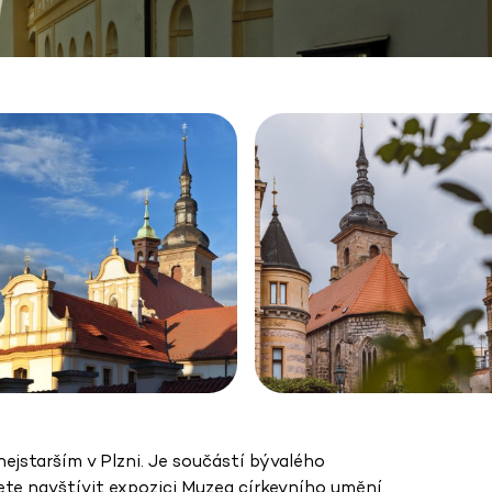
ejstarším v Plzni. Je součástí bývalého
ete navštívit expozici Muzea církevního umění.