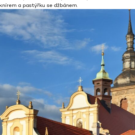
 knírem a pastýřku se džbánem.