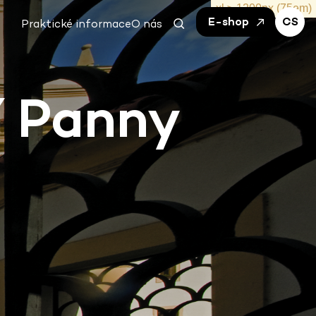
E-shop
CS
Praktické informace
O nás
í Panny