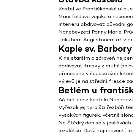
Kostel ve Františkánské ulici, 
Mansfeldova vojska a nakonec 
interiéru obdivovat původní go
Nanebevzetí Panny Marie. Průče
Jakubem Augustonem až v první
Kaple sv. Barbory
K nejstarším a zároveň nejcen
obdivovat fresky z druhé polovi
přenesené v šedesátých letech
výjevů je na střední fresce z
Betlém u františ
Ač betlém z kostela Nanebevze
Vyřezali jej tyrolští řezbáři 
vysokých figurek, včetně slona
Na Štědrý den se v jesličkách 
jezulátko. Další zajímavostí j