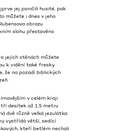
prve jej poničili husité, pak
to můžete i dnes v jeho
e Rubensova obrazu
rokním slohu přestavěno
Na jejích stěnách můžete
sou k vidění také fresky
, že na pozadí biblických
zeň.
ímavějším v celém kraji.
 tří desítek až 1,5 metru
má dvě různě velká jezulátka.
y vystřídá větší, sedící
škových, kteří betlém nechali