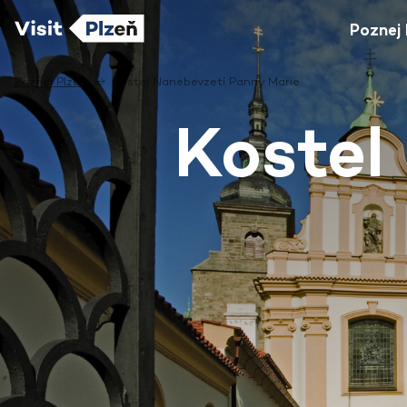
Poznej 
Poznej Plzeň
Kostel Nanebevzetí Panny Marie
Kostel