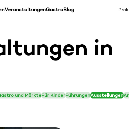
en
Veranstaltungen
Gastro
Blog
Prak
altungen in
Gastro und Märkte
Für Kinder
Führungen
Ausstellungen
A