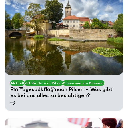
Aktuell
Mit Kindern in Pilsen
Pilsen wie ein Pilsener
Veröffentlicht: 30. 06. 2026
Ein Tagesausflug nach Pilsen – Was gibt
es bei uns alles zu besichtigen?