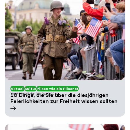
Aktuell
Kultur
Pilsen wie ein Pilsener
Veröffentlicht: 23. 04. 2026
10 Dinge, die Sie über die diesjährigen
Feierlichkeiten zur Freiheit wissen sollten