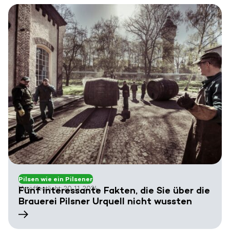
Pilsen wie ein Pilsener
Veröffentlicht: 20. 11. 2024
Fünf interessante Fakten, die Sie über die
Brauerei Pilsner Urquell nicht wussten