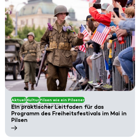
Aktuell
Kultur
Pilsen wie ein Pilsener
Veröffentlicht: 21. 03. 2025
Ein praktischer Leitfaden für das
Programm des Freiheitsfestivals im Mai in
Pilsen