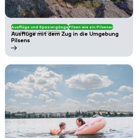
Ausflüge und Spaziergänge
Pilsen wie ein Pilsener
Veröffentlicht: 04. 09. 2024
Ausflüge mit dem Zug in die Umgebung
Pilsens