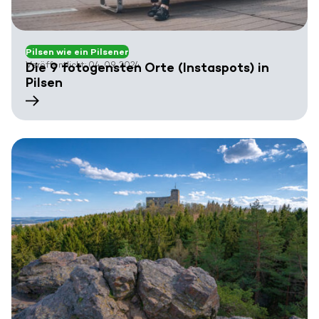
Pilsen wie ein Pilsener
Veröffentlicht: 04. 09. 2024
Die 9 fotogensten Orte (Instaspots) in
Pilsen