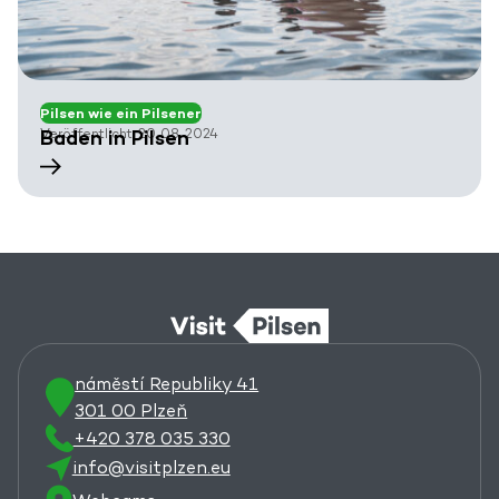
Pilsen wie ein Pilsener
Veröffentlicht: 20. 08. 2024
Baden in Pilsen
náměstí Republiky 41
301 00 Plzeň
+420 378 035 330
info@visitplzen.eu