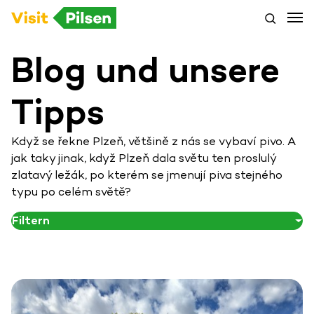
Blog und unsere
Tipps
Když se řekne Plzeň, většině z nás se vybaví pivo. A
jak taky jinak, když Plzeň dala světu ten proslulý
zlatavý ležák, po kterém se jmenují piva stejného
typu po celém světě?
Filtern