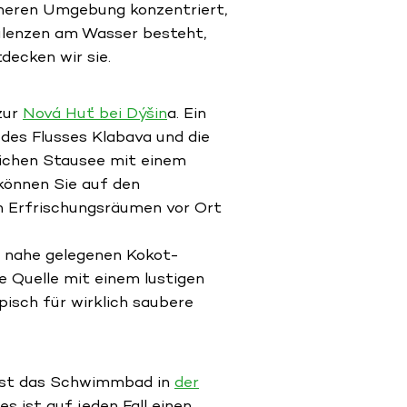
näheren Umgebung konzentriert,
aulenzen am Wasser besteht,
ecken wir sie.
zur
Nová Huť bei Dýšin
a. Ein
des Flusses Klabava und die
tlichen Stausee mit einem
können Sie auf den
en Erfrischungsräumen vor Ort
n nahe gelegenen Kokot-
e Quelle mit einem lustigen
pisch für wirklich saubere
 ist das Schwimmbad in
der
s ist auf jeden Fall einen