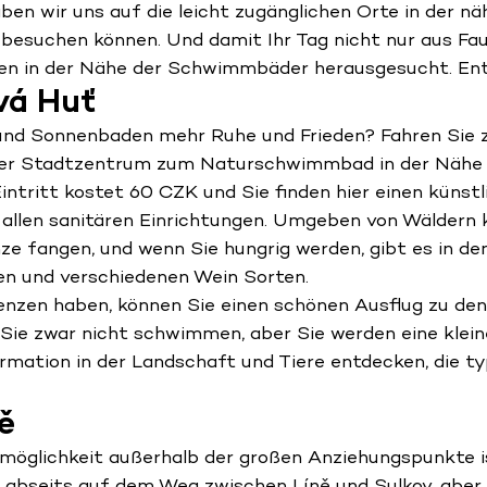
haben wir uns auf die leicht zugänglichen Orte in der 
e besuchen können. Und damit Ihr Tag nicht nur aus F
nen in der Nähe der Schwimmbäder herausgesucht. Entd
á Huť
d Sonnenbaden mehr Ruhe und Frieden? Fahren Sie 
sner Stadtzentrum zum Naturschwimmbad in der Nähe 
 Eintritt kostet 60 CZK und Sie finden hier einen küns
 allen sanitären Einrichtungen. Umgeben von Wäldern 
ze fangen, und wenn Sie hungrig werden, gibt es in d
en und verschiedenen Wein Sorten.
nzen haben, können Sie einen schönen Ausflug zu de
ie zwar nicht schwimmen, aber Sie werden eine klein
rmation in der Landschaft und Tiere entdecken, die ty
ě
möglichkeit außerhalb der großen Anziehungspunkte
s abseits auf dem Weg zwischen Líně und Sulkov, aber e