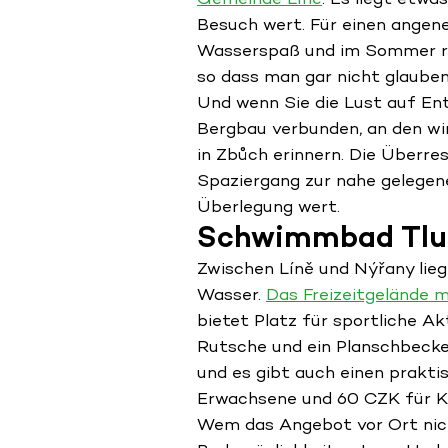
Besuch wert. Für einen angen
Wasserspaß und im Sommer re
so dass man gar nicht glauben
Und wenn Sie die Lust auf En
Bergbau verbunden, an den wi
in Zbůch erinnern. Die Überre
Spaziergang zur nahe gelege
Überlegung wert.
Schwimmbad Tlu
Zwischen Líně und Nýřany lieg
Wasser.
Das Freizeitgelände 
bietet Platz für sportliche A
Rutsche und ein Planschbecken
und es gibt auch einen prakti
Erwachsene und 60 CZK für Ki
Wem das Angebot vor Ort nich