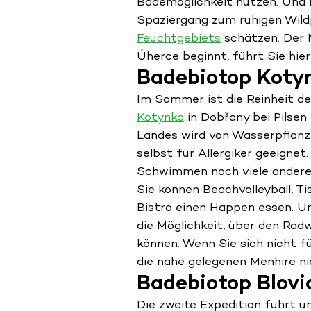
Bademöglichkeit nutzen. Und 
Spaziergang zum ruhigen Wil
Feuchtgebiets
schätzen. Der 
Úherce beginnt, führt Sie hier
Badebiotop Koty
Im Sommer ist die Reinheit d
Kotynka
in Dobřany bei Pilsen
Landes wird von Wasserpflanze
selbst für Allergiker geeignet
Schwimmen noch viele andere 
Sie können Beachvolleyball, T
Bistro einen Happen essen. U
die Möglichkeit, über den Rad
können. Wenn Sie sich nicht f
die nahe gelegenen Menhire ni
Badebiotop Blovi
Die zweite Expedition führt u