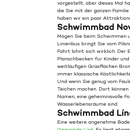
vorgestellt, aber dieses Mal 
die Sie mit der ganzen Famili
haben wir ein paar Attraktio
Schwimmbad Nov
Mögen Sie beim Schwimmen un
Linienbus bringt Sie vom Pil
Fahrt lohnt sich wirklich. Der
Planschbecken für Kinder und
weitläufigen Grasflächen Bron
immer klassische Köstlichkeit
Und wenn Sie genug vom Faule
Teichen machen. Dort können S
Namen, eine geheimnisvolle Fo
Wasserlebensräume sind.
Schwimmbad Lín
Eine weitere angenehme Bade
Gemeinde Líně
. Es liegt etwa