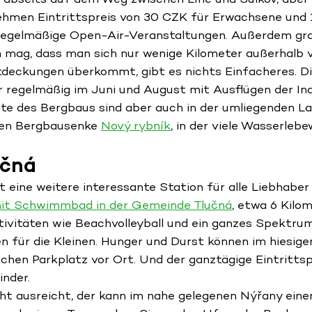
ehmen Eintrittspreis von 30 CZK für Erwachsene und 
gelmäßige Open-Air-Veranstaltungen. Außerdem gra
 mag, dass man sich nur wenige Kilometer außerhalb v
tdeckungen überkommt, gibt es nichts Einfacheres. 
r regelmäßig im Juni und August mit Ausflügen der I
ste des Bergbaus sind aber auch in der umliegenden La
nen Bergbausenke
Nový rybník
, in der viele Wasserlebe
čná
t eine weitere interessante Station für alle Liebhaber
mit Schwimmbad in der Gemeinde Tlučná
, etwa 6 Kilom
ktivitäten wie Beachvolleyball und ein ganzes Spektru
 für die Kleinen. Hunger und Durst können im hiesigen
schen Parkplatz vor Ort. Und der ganztägige Eintritts
nder.
t ausreicht, der kann im nahe gelegenen Nýřany ein