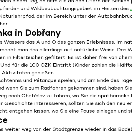
nach einem Tag, an dem Sie an den Ufern der Becken 
dpferde- und Wildbeobachtungsgebiet im Herzen des
Naturlehrpfad, der im Bereich unter der Autobahnbrüc
her.
nka in Dobřany
es Wassers das A und O des ganzen Erlebnisses. Im na
 macht man das allerdings auf natürliche Weise. Das 
n in Filterteichen gefiltert. Es ist daher frei von ch
. Und für die 100 CZK Eintritt (Kinder zahlen die Häl
Aktivitäten genießen.
ischtennis und Pétanque spielen, und am Ende des Tage
nd wenn Sie zum Radfahren gekommen sind, haben Sie 
weg nach Chotěšov zu fahren, wo Sie die spätbarocke 
ür Geschichte interessieren, sollten Sie sich den neu
cht entgehen lassen, wo Sie eine Pause einlegen und s
ce
ns weiter weg von der Stadtgrenze wieder in das Badeb