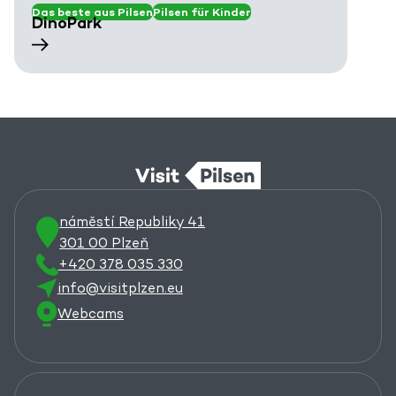
Das beste aus Pilsen
Pilsen für Kinder
DinoPark
náměstí Republiky 41
301 00 Plzeň
+420 378 035 330
info@visitplzen.eu
Webcams