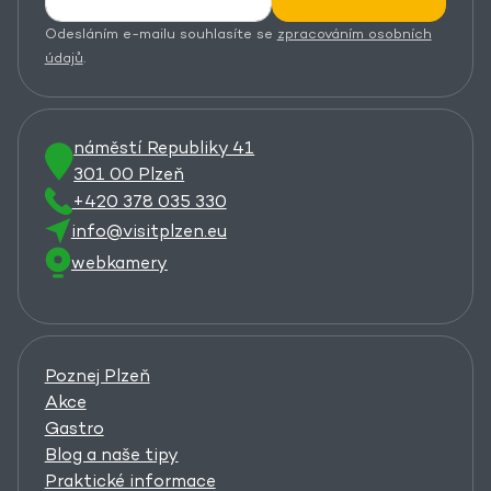
Odesláním e-mailu souhlasíte se
zpracováním osobních
údajů
.
náměstí Republiky 41
301 00 Plzeň
+420 378 035 330
info@visitplzen.eu
webkamery
Poznej Plzeň
Akce
Gastro
Blog a naše tipy
Praktické informace