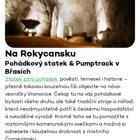
Na Rokycansku
Pohádkový statek & Pumptrack v
Břasích
Statek plný pohádek
, pověstí, řemesel i historie –
přesně takovou kouzelnou říši objevíte na návsi
vesničky Vranovice. Čekají tu na vás pohádkové
bytosti všeho druhu, ale také tradiční stroje a nářadí,
která neodmyslitelně patří k českému hospodářství
a rukodělné výrobě. Kromě toho se tu pomazlíte s
roztomilými kamerunskými ovečkami a možná si
odnesete i kouzelnou drobnost z místního
Čarokrámku.