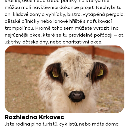
králíky, ovce nebo třeba poníky, na kterých se
můžou malí návštěvníci dokonce projet. Nechybí tu
ani klidové zóny a vyhlídky, bistro, vytápěná pergola,
dětské dílničky nebo lanové hřiště s nafukovací
trampolínou. Kromě toho sem můžete vyrazit i na
nejrůznější akce, které se tu pravidelně pořádají – ať
už trhy, dětské dny, nebo charitativní akce.
Rozhledna Krkavec
Jste rodina plná turistů, cyklistů, nebo máte doma