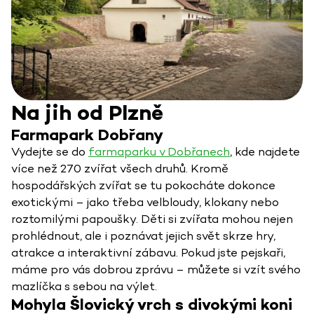
Na jih od Plzně
Farmapark Dobřany
Vydejte se do
farmaparku v Dobřanech
, kde najdete
více než 270 zvířat všech druhů. Kromě
hospodářských zvířat se tu pokocháte dokonce
exotickými – jako třeba velbloudy, klokany nebo
roztomilými papoušky. Děti si zvířata mohou nejen
prohlédnout, ale i poznávat jejich svět skrze hry,
atrakce a interaktivní zábavu. Pokud jste pejskaři,
máme pro vás dobrou zprávu – můžete si vzít svého
mazlíčka s sebou na výlet.
Mohyla Šlovický vrch s divokými koni