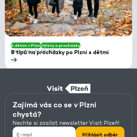
S dětmi v Plzni
Výlety a procházky
Publikováno: 20. 08. 2024
8 tipů na procházky po Plzni s dětmi
Zajímá vás co se v Plzni
chystá?
Nechte si zasílat newsletter Visit Plzeň!
Přihlásit odběr