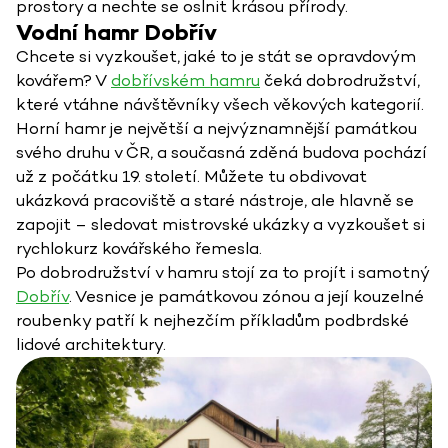
prostory a nechte se oslnit krásou přírody.
Vodní hamr Dobřív
Chcete si vyzkoušet, jaké to je stát se opravdovým
kovářem? V
dobřívském hamru
čeká dobrodružství,
které vtáhne návštěvníky všech věkových kategorií.
Horní hamr je největší a nejvýznamnější památkou
svého druhu v ČR, a současná zděná budova pochází
už z počátku 19. století. Můžete tu obdivovat
ukázková pracoviště a staré nástroje, ale hlavně se
zapojit – sledovat mistrovské ukázky a vyzkoušet si
rychlokurz kovářského řemesla.
Po dobrodružství v hamru stojí za to projít i samotný
Dobřív
. Vesnice je památkovou zónou a její kouzelné
roubenky patří k nejhezčím příkladům podbrdské
lidové architektury.