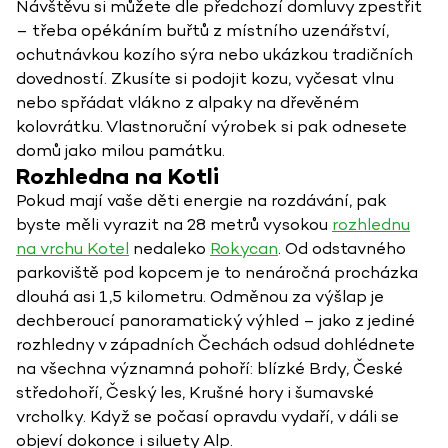
Návštěvu si můžete dle předchozí domluvy zpestřit
– třeba opékáním buřtů z místního uzenářství,
ochutnávkou kozího sýra nebo ukázkou tradičních
dovedností. Zkusíte si podojit kozu, vyčesat vlnu
nebo spřádat vlákno z alpaky na dřevěném
kolovrátku. Vlastnoruční výrobek si pak odnesete
domů jako milou památku.
Rozhledna na Kotli
Pokud mají vaše děti energie na rozdávání, pak
byste měli vyrazit na 28 metrů vysokou
rozhlednu
na vrchu Kotel
nedaleko
Rokycan
. Od odstavného
parkoviště pod kopcem je to nenáročná procházka
dlouhá asi 1,5 kilometru. Odměnou za výšlap je
dechberoucí panoramatický výhled – jako z jediné
rozhledny v západních Čechách odsud dohlédnete
na všechna významná pohoří: blízké Brdy, České
středohoří, Český les, Krušné hory i šumavské
vrcholky. Když se počasí opravdu vydaří, v dáli se
objeví dokonce i siluety Alp.