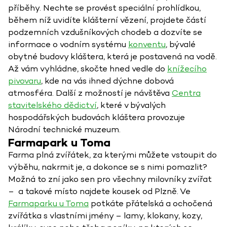
příběhy. Nechte se provést speciální prohlídkou,
během níž uvidíte klášterní vězení, projdete částí
podzemních vzdušníkových chodeb a dozvíte se
informace o vodním systému
konventu
, bývalé
obytné budovy kláštera, která je postavená na vodě.
Až vám vyhládne, skočte hned vedle do
knížecího
pivovaru
, kde na vás ihned dýchne dobová
atmosféra. Další z možností je návštěva
Centra
stavitelského dědictví
, které v bývalých
hospodářských budovách kláštera provozuje
Národní technické muzeum.
Farmapark u Toma
Farma plná zvířátek, za kterými můžete vstoupit do
výběhu, nakrmit je, a dokonce se s nimi pomazlit?
Možná to zní jako sen pro všechny milovníky zvířat
– a takové místo najdete kousek od Plzně. Ve
Farmaparku u Toma
potkáte přátelská a ochočená
zvířátka s vlastními jmény – lamy, klokany, kozy,