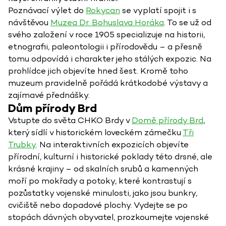
Poznávací výlet do
Rokycan
se vyplatí spojit i s
návštěvou
Muzea Dr. Bohuslava Horáka
. To se už od
svého založení v roce 1905 specializuje na historii,
etnografii, paleontologii i přírodovědu – a přesně
tomu odpovídá i charakter jeho stálých expozic. Na
prohlídce jich objevíte hned šest. Kromě toho
muzeum pravidelně pořádá krátkodobé výstavy a
zajímavé přednášky.
Dům přírody Brd
Vstupte do světa CHKO Brdy v
Domě přírody Brd
,
který sídlí v historickém loveckém zámečku
Tři
Trubky
. Na interaktivních expozicích objevíte
přírodní, kulturní i historické poklady této drsné, ale
krásné krajiny – od skalních srubů a kamenných
moří po mokřady a potoky, které kontrastují s
pozůstatky vojenské minulosti, jako jsou bunkry,
cvičiště nebo dopadové plochy. Vydejte se po
stopách dávných obyvatel, prozkoumejte vojenské