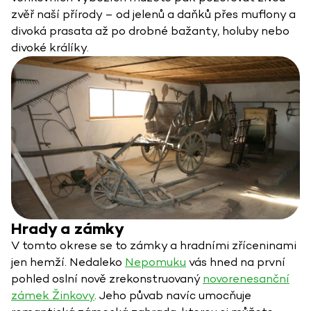
zvěř naší přírody – od jelenů a daňků přes muflony a
divoká prasata až po drobné bažanty, holuby nebo
divoké králíky.
Hrady a zámky
V tomto okrese se to zámky a hradními zříceninami
jen hemží. Nedaleko
Nepomuku
vás hned na první
pohled oslní nově zrekonstruovaný
novorenesanční
zámek Žinkovy
. Jeho půvab navíc umocňuje