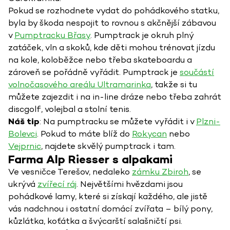
Pokud se rozhodnete vydat do pohádkového statku,
byla by škoda nespojit to rovnou s akčnější zábavou
v
Pumptracku Břasy
. Pumptrack je okruh plný
zatáček, vln a skoků, kde děti mohou trénovat jízdu
na kole, koloběžce nebo třeba skateboardu a
zároveň se pořádně vyřádit. Pumptrack je
součástí
volnočasového areálu Ultramarinka
, takže si tu
můžete zajezdit i na in-line dráze nebo třeba zahrát
discgolf, volejbal a stolní tenis.
Náš tip
: Na pumptracku se můžete vyřádit i v
Plzni-
Bolevci
. Pokud to máte blíž do
Rokycan
nebo
Vejprnic
, najdete skvělý pumptrack i tam.
Farma Alp Riesser s alpakami
Ve vesničce Terešov, nedaleko
zámku Zbiroh
, se
ukrývá
zvířecí ráj
. Největšími hvězdami jsou
pohádkové lamy, které si získají každého, ale jistě
vás nadchnou i ostatní domácí zvířata – bílý pony,
kůzlátka, koťátka a švýcarští salašničtí psi.