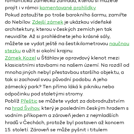
romantická zámecká zahrada, kterou si můžete
projít i v rámci
komentované prohlídky
Pokud zatoužíte po troše barokního šarmu, zamiřte
do Nebílov.
Zdejší zámek
je ukázkou vídeňské
architektury, kterou v českých zemích jen tak
neuvidíte. Až si prohlédnete jeho krásné sály,
můžete se vydat ještě na šestikilometrovou
naučnou
stezku
a užít si okolní krajinu.
Zámek Kozel
u Šťáhlav je opravdový klenot mezi
klasicistními stavbami na našem území. Na rozdíl od
mnoha jiných nebyl přestavbou staršího objektu, a
tak si zachoval svou původní podobu. A jeho
zámecký park? Ten přímo láká k pikniku nebo
odpočinku pod staletými stromy.
Poblíž
Přeštic
se můžete vydat za dobrodružstvím
na
hrad Švihov
, který je posledním českým hradem s
vodním příkopem a zároveň jeden z nejmladších
hradů v Čechách, protože byl postaven až koncem
15. století. Zároveň se může pyšnit i titulem