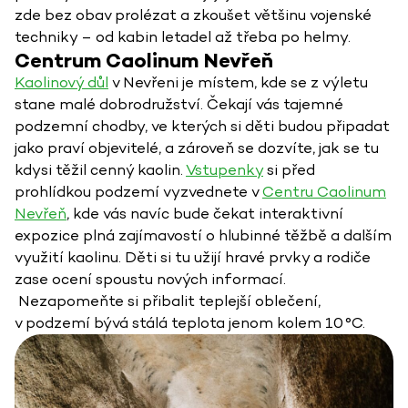
zde bez obav prolézat a zkoušet většinu vojenské
techniky – od kabin letadel až třeba po helmy.
Centrum Caolinum Nevřeň
Kaolinový důl
v Nevřeni je místem, kde se z výletu
stane malé dobrodružství. Čekají vás tajemné
podzemní chodby, ve kterých si děti budou připadat
jako praví objevitelé, a zároveň se dozvíte, jak se tu
kdysi těžil cenný kaolin.
Vstupenky
si před
prohlídkou podzemí vyzvednete v
Centru Caolinum
Nevřeň
, kde vás navíc bude čekat interaktivní
expozice plná zajímavostí o hlubinné těžbě a dalším
využití kaolinu. Děti si tu užijí hravé prvky a rodiče
zase ocení spoustu nových informací.
Nezapomeňte si přibalit teplejší oblečení,
v podzemí bývá stálá teplota jenom kolem 10 °C.