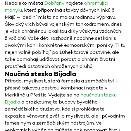
Nedaleko města
Dobřany
najdete
ohromující
mohylu
, která připomíná stavby dávných Inků či
Májů – ideální místo na malou rodinnou výpravu.
Šlovický vrch býval vojenským tankodromem, dnes
je však chráněnou lokalitou díky výskytu vzácných
živočichů. Vaše děti rozhodně nadchne setkání s
divokými koni, konkrétně exmoorskými poníky. Ti tu
nejen volně pobíhají po 18hektarové pastvině, ale
také pomáhají udržovat porost a chránit životní
prostředí ostatních ohrožených druhů.
Naučná stezka Bijadla
Příroda, myslivost, stará řemesla a zemědělství –
přesně takovou pestrou kombinaci najdete v
Merklíně u Přeštic. Vydejte se na
naučnou stezku
Bijadla
a prozkoumejte budovy bývalého
zemědělského družstva, kde si prohlédnete
expozice věnované zvěři a myslivosti, ale i původním
řemeslným a zemědělským nástrojům. Ve
venkovních výbězích můžete pak pozorovat živou