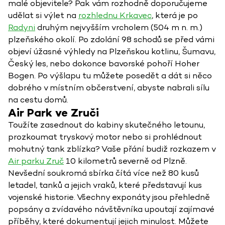
malé objevitele? Pak vám rozhodně doporučujeme
udělat si výlet na
rozhlednu Krkavec
, která je po
Radyni
druhým nejvyšším vrcholem (504 m n. m.)
plzeňského okolí. Po zdolání 98 schodů se před vámi
objeví úžasné výhledy na Plzeňskou kotlinu, Šumavu,
Český les, nebo dokonce bavorské pohoří Hoher
Bogen. Po výšlapu tu můžete posedět a dát si něco
dobrého v místním občerstvení, abyste nabrali sílu
na cestu domů.
Air Park ve Zruči
Toužíte zasednout do kabiny skutečného letounu,
prozkoumat tryskový motor nebo si prohlédnout
mohutný tank zblízka? Vaše přání budiž rozkazem v
Air parku Zruč
10 kilometrů severně od Plzně.
Nevšední soukromá sbírka čítá více než 80 kusů
letadel, tanků a jejich vraků, které představují kus
vojenské historie. Všechny exponáty jsou přehledně
popsány a zvídavého návštěvníka upoutají zajímavé
příběhy, které dokumentují jejich minulost. Můžete