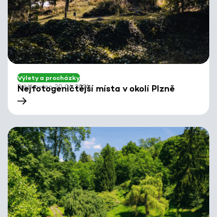
Výlety a procházky
Publikováno: 20. 06. 2024
Nejfotogeničtější místa v okolí Plzně