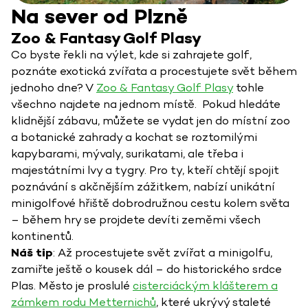
Na sever od Plzně
Zoo
&
Fantasy Golf Plasy
Co byste řekli na výlet, kde si zahrajete golf,
poznáte exotická zvířata a procestujete svět během
jednoho dne? V
Zoo & Fantasy Golf Plasy
tohle
všechno najdete na jednom místě. Pokud hledáte
klidnější zábavu, můžete se vydat jen do místní zoo
a botanické zahrady a kochat se roztomilými
kapybarami, mývaly, surikatami, ale třeba i
majestátními lvy a tygry. Pro ty, kteří chtějí spojit
poznávání s akčnějším zážitkem, nabízí unikátní
minigolfové hřiště dobrodružnou cestu kolem světa
– během hry se projdete devíti zeměmi všech
kontinentů.
Náš tip
: Až procestujete svět zvířat a minigolfu,
zamiřte ještě o kousek dál – do historického srdce
Plas. Město je proslulé
cisterciáckým klášterem a
zámkem rodu Metternichů
, které ukrývý staleté