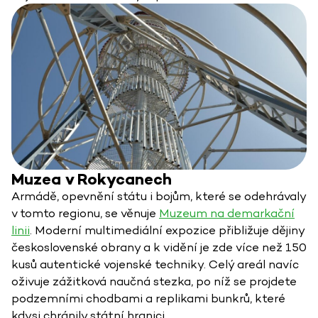
Muzea v Rokycanech
Armádě, opevnění státu i bojům, které se odehrávaly
v tomto regionu, se věnuje
Muzeum na demarkační
linii
. Moderní multimediální expozice přibližuje dějiny
československé obrany a k vidění je zde více než 150
kusů autentické vojenské techniky. Celý areál navíc
oživuje zážitková naučná stezka, po níž se projdete
podzemními chodbami a replikami bunkrů, které
kdysi chránily státní hranici.