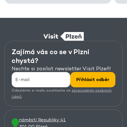
Zajímá vás co se v Plzni
chystá?
Nechte si zasílat newsletter Visit Plzeň!
Přihlásit odběr
Odesláním e-mailu souhlasíte se
zpracováním osobních
údajů
.
náměstí Republiky 41
301 00 Plzeň