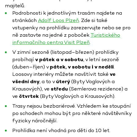
majitelů.
Podrobnosti k jednotlivým trasám najdete na
stránkách
Adolf Loos Plzeň
. Zde si také
vstupenky na prohlídku zarezervujte nebo se pro
ně zastavte na jedné z poboček
Turistického
informačního centra Visit Plzeň
.
V zimní sezoně (listopad–březen) prohlídky
probíhají
v pátek a v sobotu
, v letní sezoně
(duben–říjen) v
pátek, v sobotu i v neděli
.
Loosovy interiéry můžete navštívit také
ve
všední dny
, a to v
úterý
(Byty Voglových a
Krausových), ve
středu
(Semlerova rezidence) a
ve
čtvrtek
(Byty Voglových a Krausových).
Trasy nejsou bezbariérové. Vzhledem ke stoupání
po schodech mohou být pro některé návštěvníky
fyzicky náročnější.
Prohlídka není vhodná pro děti do 10 let.