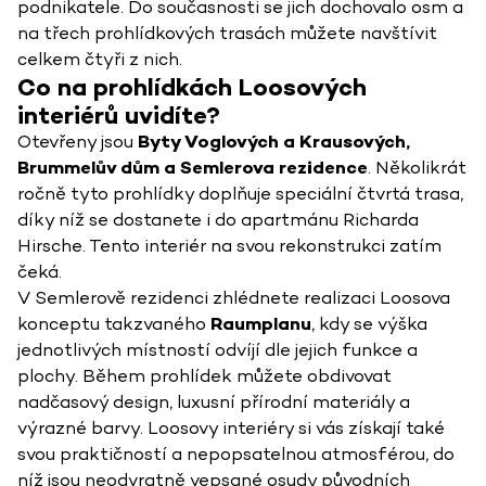
podnikatele. Do současnosti se jich dochovalo osm a
na třech prohlídkových trasách můžete navštívit
celkem čtyři z nich.
Co na prohlídkách Loosových
interiérů uvidíte?
Otevřeny jsou
Byty Voglových a Krausových,
Brummelův dům a Semlerova rezidence
. Několikrát
ročně tyto prohlídky doplňuje speciální čtvrtá trasa,
díky níž se dostanete i do apartmánu Richarda
Hirsche. Tento interiér na svou rekonstrukci zatím
čeká.
V Semlerově rezidenci zhlédnete realizaci Loosova
konceptu takzvaného
Raumplanu
, kdy se výška
jednotlivých místností odvíjí dle jejich funkce a
plochy. Během prohlídek můžete obdivovat
nadčasový design, luxusní přírodní materiály a
výrazné barvy. Loosovy interiéry si vás získají také
svou praktičností a nepopsatelnou atmosférou, do
níž jsou neodvratně vepsané osudy původních