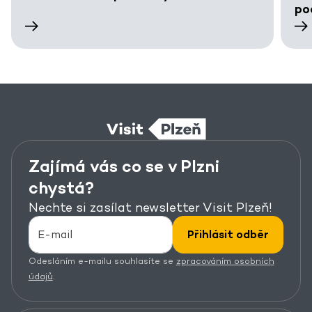
po
Zajímá vás co se v Plzni
chystá?
Nechte si zasílat newsletter Visit Plzeň!
Přihlásit odběr
Odesláním e-mailu souhlasíte se
zpracováním osobních
údajů
.