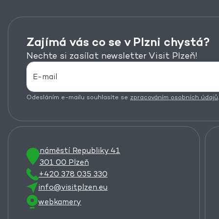
Zajímá vás co se v Plzni chystá?
Nechte si zasílat newsletter Visit Plzeň!
Odesláním e-mailu souhlasíte se
zpracováním osobních údajů
.
náměstí Republiky 41
301 00 Plzeň
+420 378 035 330
info@visitplzen.eu
webkamery