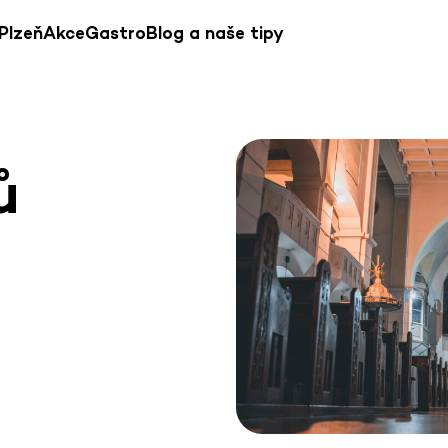
Plzeň
Akce
Gastro
Blog a naše tipy
ů