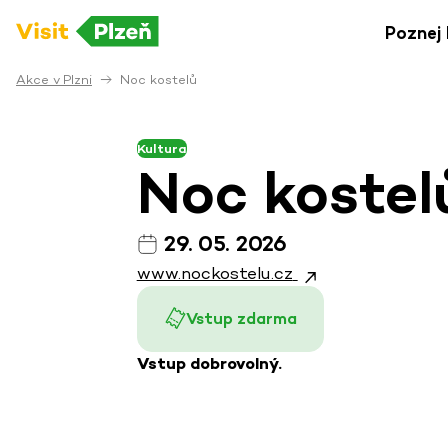
Poznej 
Akce v Plzni
Noc kostelů
Kultura
Noc kostel
29. 05. 2026
www.nockostelu.cz
Vstup zdarma
Vstup dobrovolný.