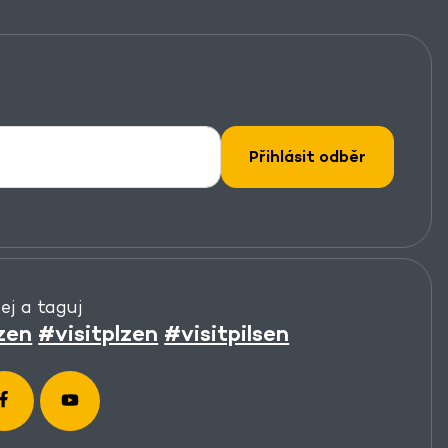
Přihlásit odběr
lej a taguj
zen
#visitplzen
#visitpilsen