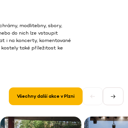
chrámy, modlitebny, sbory,
nebo do nich lze vstoupit
at i na koncerty, komentované
kostely také příležitost ke
Všechny další akce v Plzni