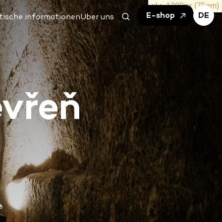
E-shop
DE
tische informationen
Über uns
evřeň