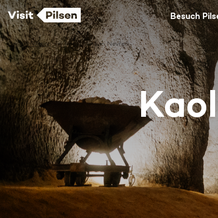
Besuch Pils
Besuch Pilsen
Kaolinmine in Nevřeň
Kaol