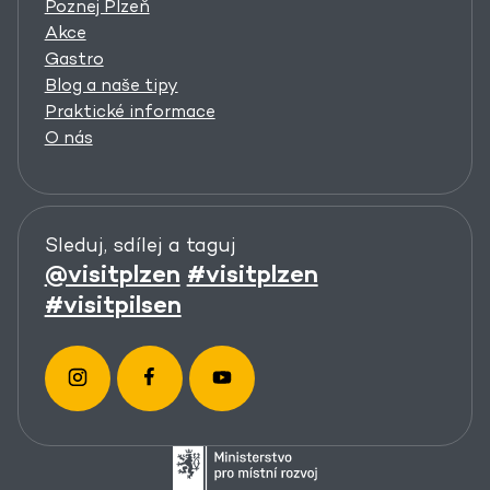
Poznej Plzeň
Akce
Gastro
Blog a naše tipy
Praktické informace
O nás
Sleduj, sdílej a taguj
@visitplzen
#visitplzen
#visitpilsen