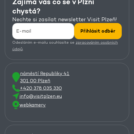
Zajímá vás co se v Plzni
chystá?
Nechte si zasílat newsletter Visit Plzeň!
Přihlásit odběr
Odesláním e-mailu souhlasíte se
zpracováním osobních
údajů
.
náměstí Republiky 41
301 00 Plzeň
+420 378 035 330
info@visitplzen.eu
webkamery