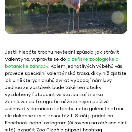
Jestli hledáte trochu nevšední způsob, jak strávit
Valentýna, vypravte se do
plzeňské zoologické a
botanické zahrady
. Kolem jednotlivých výběhů vás
provede speciální valentýnská trasa, díky níž zjistíte,
jak u některých druhů zvířat vypadají námluvy.
Jednou ze zastávek bude také tematicky
vyzdobený fotopoint ve statku Lüftnerka.
Zamilovanou fotografii můžete nejen pečlivě
uschovat v domácím fotoalbu nebo galerii telefonu,
ale dokonce si s ní zasoutěžit. Stačí ji přidat na
Facebook nebo Instagram (či rovnou na obě sociální
sítě), označit Zoo Plzeň a připsat hashtag