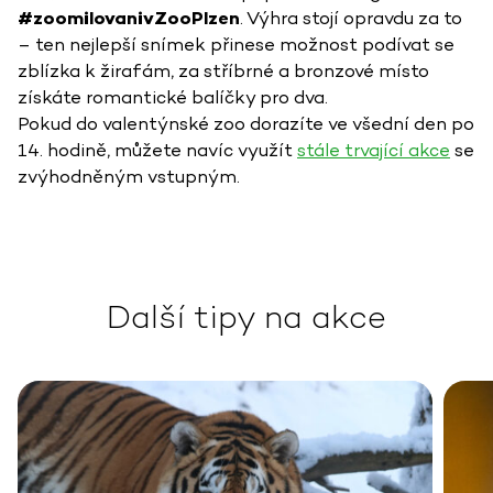
#zoomilovanivZooPlzen
. Výhra stojí opravdu za to
– ten nejlepší snímek přinese možnost podívat se
zblízka k žirafám, za stříbrné a bronzové místo
získáte romantické balíčky pro dva.
Pokud do valentýnské zoo dorazíte ve všední den po
14. hodině, můžete navíc využít
stále trvající akce
se
zvýhodněným vstupným.
Další tipy na akce